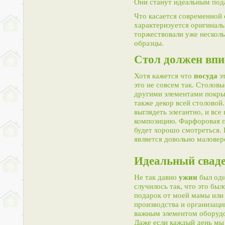
Они станут идеальным пода
Что касается современной 
характеризуется оригинал
торжествовали уже нескольк
образцы.
Стол должен впи
Хотя кажется что
посуда
эт
это не совсем так. Столов
другими элементами покрыт
также декор всей столовой
выглядеть элегантно, и вс
композицию. Фарфоровая по
будет хорошо смотреться. 
является довольно малове
Идеальный свад
Не так давно
ужин
был одн
случилось так, что это был
подарок от моей мамы или 
производства и организаци
важным элементом оборудо
Даже
если каждый день мы