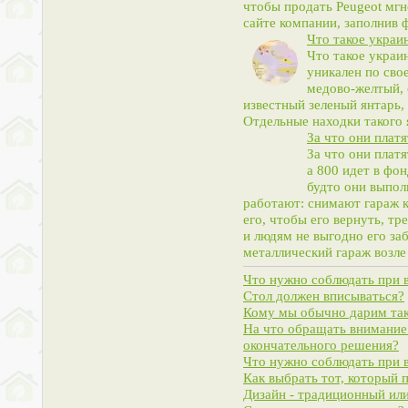
чтобы продать Peugeot мгн
сайте компании, заполнив 
Что такое украи
Что такое украи
уникален по сво
медово-желтый, 
известный зеленый янтарь,
Отдельные находки такого 
За что они платя
За что они плат
а 800 идет в фо
будто они выпол
работают: снимают гараж к
его, чтобы его вернуть, тр
и людям не выгодно его за
металлический гараж возле
Что нужно соблюдать при 
Стол должен вписываться?
Кому мы обычно дарим так
На что обращать внимание 
окончательного решения?
Что нужно соблюдать при 
Как выбрать тот, который 
Дизайн - традиционный ил