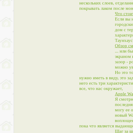
нескольких слоев, отделан
покрывать лаком после мон
Что стои
Если вы 
городски
дом с те
характер
Таунхау
Обзор см
... или 
экраном 
зазор - 
можно ув
Но это т
нужно иметь в виду, это за
него есть три характерист
все, что нас окружает,
Apple Wat
Я смотрю
последня
могу ее 
новый Wa
воплощен
пока что является выдающ
Шаг за ш