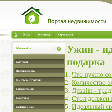
О нас
Контакты
Карта сайта
Ужин - и
Меню сайта
подарка
Коттеджи
Недвижимость
Что нужно со
Земельные участки
Количество э
Дизайн - тра
В новостройке
Стол должен 
Квартиры
Идеальный св
Коммерческая