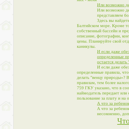
Или возможно де
Или возможно д
представляем бо
Здесь вы найдет
Балтийском море. Кроме т
собственный бассейн и пр
описание, фотографии, кон
цены. Планируйте свой отд
каникулы.
И если даже обез
определенные пр
остается делать
И если даже обез
определенные правила, что
делать "венцу природы»? В
правилам, тем более налог
759 ГКУ указано, что в со
наймодатель передает или
пользование за плату и на 
А что за ребено
А что за ребено
несомненно, доп
Что