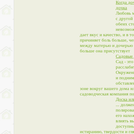
Когда до
дочка
Любовь м
с другой
обеих сто
невозмож
дает вкус и качество, и в 
причиняет боль больше, ч
между матерью и дочерью 
больше она присутствует
Садовые 
Сад - эт
расслаби
Окружени
и подним
обставле
зоне вокруг вашего дома и
садоводческая компания по
Доска ил
... долж
полирова
его нахо
влиять в
доступны
истиранию, твердости и гля