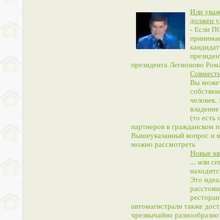
Или уваж
должен у
- Если П
принимае
кандидат
президен
президента Легионово Ром
Совместн
Вы может
собствен
человек.
владение
(то есть
партнеров в гражданском п
Вышеуказанный вопрос и во
можно рассмотреть
Новые кв
... или с
находитс
Это идеа
расстоян
ресторан
автомагистрали также дост
чрезвычайно разнообразно 