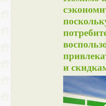
сэкономи
поскольку
потребит
воспольз
привлек
и скидка