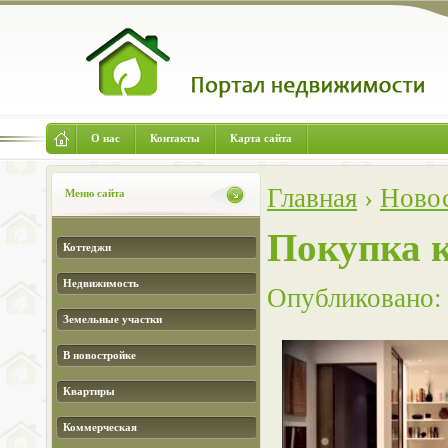
О нас
Контакты
Карта сайта
Главная
›
Ново
Меню сайта
Покупка 
Коттеджи
Недвижимость
Опубликовано: 
Земельные участки
В новостройке
Квартиры
Коммерческая