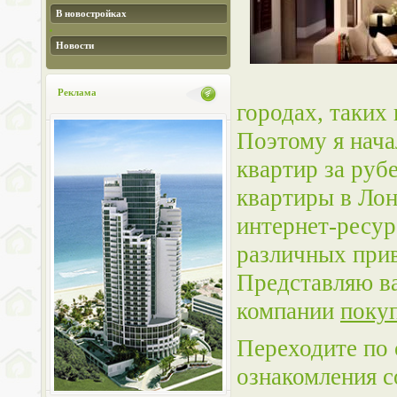
В новостройках
Новости
Реклама
городах, таких
Поэтому я нача
квартир за руб
квартиры в Лон
интернет-ресур
различных прив
Представляю в
компании
поку
Переходите по 
ознакомления с