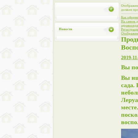
Отображени
должен при
Как оформи
На самом д
здравоохра
Новости
Регистраци
Отображени
Прод
Восп
2019-11
Вы по
Вы ищ
сада.
небол
Леруа
месте
поско
воспо