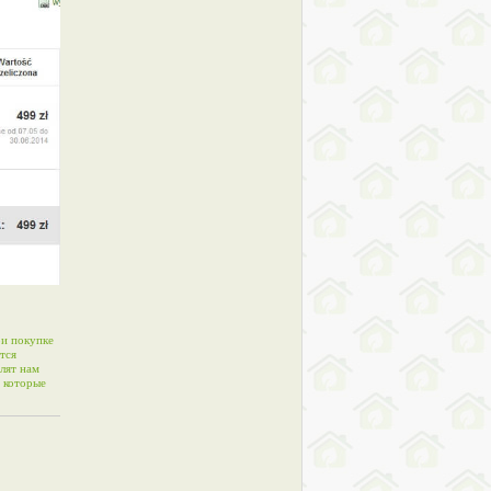
ри покупке
тся
лят нам
, которые