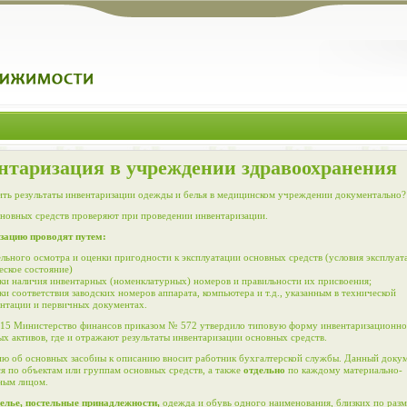
нтаризация в учреждении здравоохранения
ть результаты инвентаризации одежды и белья в медицинском учреждении документально?
новных средств проверяют при проведении инвентаризации.
зацию проводят путем:
ельного осмотра и оценки пригодности к эксплуатации основных средств (условия эксплуат
еское состояние)
ки наличия инвентарных (номенклатурных) номеров и правильности их присвоения;
ки соответствия заводских номеров аппарата, компьютера и т.д., указанным в технической
нтации и первичных документах.
015 Министерство финансов приказом № 572 утвердило типовую форму инвентаризационно
х активов, где и отражают результаты инвентаризации основных средств.
 об основных засобиы к описанию вносит работник бухгалтерской службы. Данный доку
ся по объектам или группам основных средств, а также
отдельно
по каждому материально-
ным лицом.
елье, постельные принадлежности,
одежда и обувь одного наименования, близких по разм