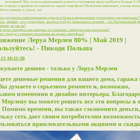
посещения? Нет, хотя на выписывание рецепта и посещение врача требуется больше 5-10
е очереди и времени посещения на экране смартфона? Ненужные инновации, в конце конц
йти в клинику и сидеть, как
ть результаты инвентаризации одежды и белья в медицинском учреждении документально?
еле, забавно, что учреждение, которое требует тщательного лечения, - это Национальный 
нения, не так ли?
я через смартфон или интернет в сочетании с выбором типа посещения?
е очереди и времени посещения на экране смартфона?
вижение Леруа Мерлен 80% | Май 2019 |
ользуйтесь! - Пикоди Польша
-13 16:11:30
купаете дешево - только у Леруа Мерлен
ете дешевые решения для вашего дома, гаража
 Вы думаете о серьезном ремонте и, возможно,
ьшом изменении в дизайне интерьера. Благодар
 Мерлену вы можете решить все эти вопросы в 
. Помимо времени, вы также сэкономите деньги,
льку сеть дает своим потребителям возможност
льзоваться привлекательными акциями и скид