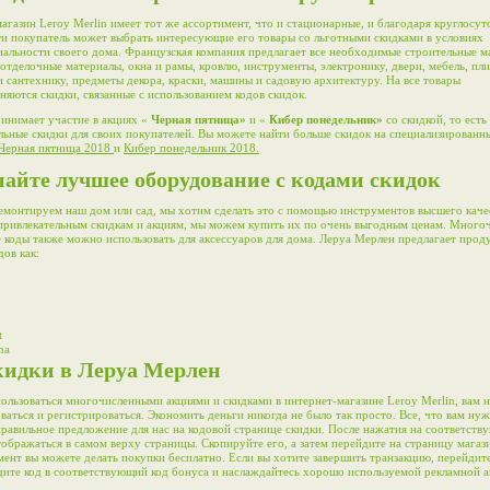
агазин Leroy Merlin имеет тот же ассортимент, что и стационарные, и благодаря круглосу
и покупатель может выбрать интересующие его товары со льготными скидками в условиях
альности своего дома. Французская компания предлагает все необходимые строительные м
 отделочные материалы, окна и рамы, кровлю, инструменты, электронику, двери, мебель, пли
 сантехнику, предметы декора, краски, машины и садовую архитектуру. На все товары
няются скидки, связанные с использованием кодов скидок.
инимает участие в акциях «
Черная пятница»
и «
Кибер понедельник»
со скидкой, то есть
льные скидки для своих покупателей. Вы можете найти больше скидок на специализированн
Черная пятница 2018
и
Кибер понедельник 2018.
айте лучшее оборудование с кодами скидок
емонтируем наш дом или сад, мы хотим сделать это с помощью инструментов высшего каче
привлекательным скидкам и акциям, мы можем купить их по очень выгодным ценам. Много
 коды также можно использовать для аксессуаров для дома. Леруа Мерлен предлагает про
дов как:
t
na
кидки в Леруа Мерлен
ользоваться многочисленными акциями и скидками в интернет-магазине Leroy Merlin, вам 
ваться и регистрироваться. Экономить деньги никогда не было так просто. Все, что вам нуж
правильное предложение для нас на кодовой странице скидки. После нажатия на соответств
тображаться в самом верху страницы. Скопируйте его, а затем перейдите на страницу магаз
ент вы можете делать покупки бесплатно. Если вы хотите завершить транзакцию, перейдите
едите код в соответствующий код бонуса и наслаждайтесь хорошо используемой рекламной а