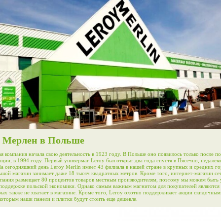
 Мерлен в Польше
я компания начала свою деятельность в 1923 году. В Польше оно появилось только после п
ции, в 1994 году. Первый универмаг Leroy был открыт два года спустя в Пясечно, недалеко
а сегодняшний день Leroy Merlin имеет 43 филиала в нашей стране в крупных и средних го
шой магазин занимает даже 18 тысяч квадратных метров. Кроме того, интернет-магазин се
мпания размещает 80 процентов товаров местным производителям, поэтому мы можем быть 
 поддержке польской экономики. Однако самым важным магнитом для покупателей являются
рых также не хватает в магазине. Кроме того, Leroy охотно поддерживает акции скидочным
которым наши панели и плитки будут стоить еще дешевле.