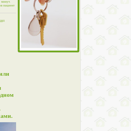
 минут.
ов пациент
фонд
 или
я
одном
ь
ками.