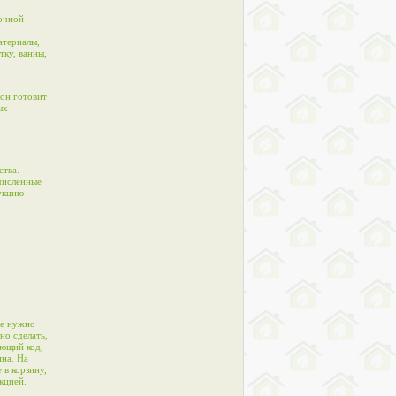
точной
атериалы,
тку, ванны,
 он готовит
ых
ства.
численные
дукцию
не нужно
но сделать,
ующий код,
ина. На
 в корзину,
кцией.