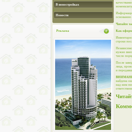
качествами
В новостройках
номенклату
Информация
Новости
основании 
Читайте та
Реклама
Как оформ
Инвентари
строки пос
Независимо
нужно внес
число поря
После заве
лица, пров
и передавш
ВНИМАН
найдена ош
над ним пи
ответствен
Читай
Комм