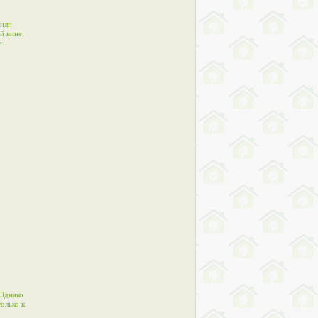
 или
й вине.
н.
 Однако
олько к