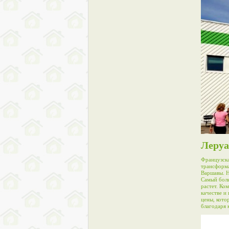
Леруа
Французска
трансформа
Варшавы. Н
Самый боль
растет. Ко
качестве и
цены, кото
благодаря 