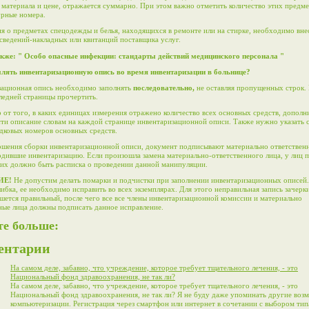
 материала и цене, отражается суммарно. При этом важно отметить количество этих предме
рные номера.
 о предметах спецодежды и белья, находящихся в ремонте или на стирке, необходимо вне
сведений-накладных или квитанций поставщика услуг.
кже: "
Особо опасные инфекции: стандарты действий медицинского персонала
"
лять инвентаризационную опись во время инвентаризации в больнице?
зационная опись необходимо заполнять
последовательно,
не оставляя пропущенных строк.
ледней страницы прочертить.
 от того, в каких единицах измерения отражено количество всех основных средств, дополн
ти описание словам на каждой странице инвентаризационной описи. Также нужно указать 
дковых номеров основных средств.
ршения сборки инвентаризационной описи, документ подписывают материально ответственн
одившие инвентаризацию. Если произошла замена материально-ответственного лица, у лиц
их должно быть расписка о проведении данной манипуляции.
ИЕ!
Не допустим делать помарки и подчистки при заполнении инвентаризационных описей.
ибка, ее необходимо исправить во всех экземплярах. Для этого неправильная запись зачерки
шется правильный, после чего все все члены инвентаризационной комиссии и материально
ные лица должны подписать данное исправление.
те больше:
ентарии
На самом деле, забавно, что учреждение, которое требует тщательного лечения, - это
Национальный фонд здравоохранения, не так ли?
На самом деле, забавно, что учреждение, которое требует тщательного лечения, - это
Национальный фонд здравоохранения, не так ли? Я не буду даже упоминать другие воз
компьютеризации.
Регистрация через смартфон или интернет в сочетании с выбором тип