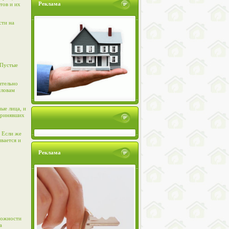
Реклама
тов и их
сти на
 Пустые
ительно
словам
ые лица, и
 принявших
 Если же
вается и
Реклама
можности
а