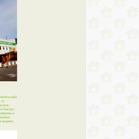
олитической
 от
родах.
ти быстро
уверены в
 низкие
и кодами,