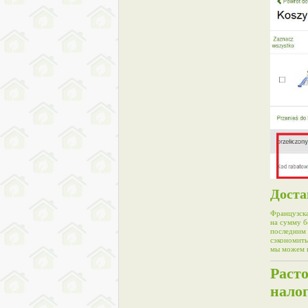
Доста
Французска
на сумму б
последним 
сэкономить
мы можем и
Расто
нало