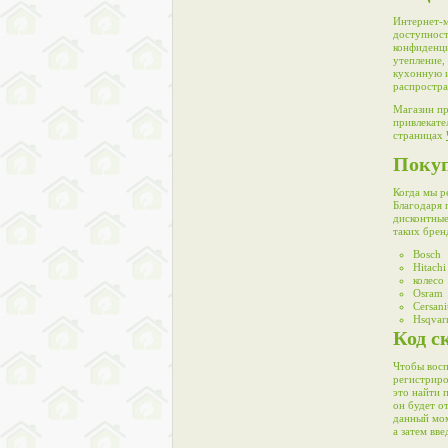
Интернет-м
доступност
конфиденци
утепление,
кухонную и
распростра
Магазин пр
привлекате
страницах
Покуп
Когда мы р
Благодаря 
дисконтные
таких брен
Bosch
Hitachi
колесо
Osram
Cersani
Hsqvar
Код с
Чтобы восп
регистриро
это найти 
он будет о
данный мом
а затем вв