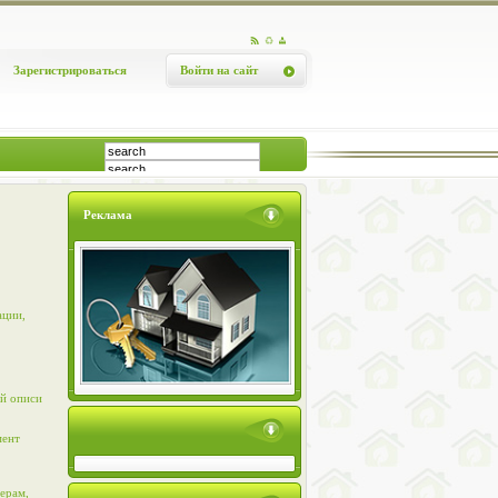
Зарегистрироваться
Войти на сайт
Реклама
ации,
й описи
мент
ерам,