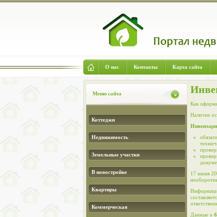
О нас
Контакты
Карта сайта
Инве
Меню сайта
Как оформи
Наличие ос
Коттеджи
Инвентари
Недвижимость
обязат
технич
провер
Земельные участки
провер
докуме
В новостройке
17 июня 2
необоротны
Квартиры
Информацию
составляет
ответствен
Коммерческая
Данные о
б