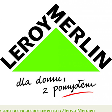
 для всего ассортимента в Леруа Мерлен