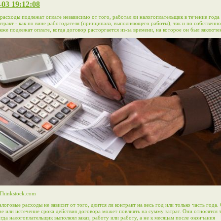
-03 19:12:08
расходы подлежат оплате независимо от того, работал ли налогоплательщик в течение года
нтракт - как по вине работодателя (принципала, выполняющего работы), так и по собственно
кже подлежат оплате, когда договор расторгается из-за времени, на которое он был заключе
Thinkstock.com
алоговые расходы не зависит от того, длится ли контракт на весь год или только часть года.
е или истечение срока действия договора может повлиять на сумму затрат. Они относятся т
огда налогоплательщик выполнял заказ, работу или работу, а не к месяцам после окончания