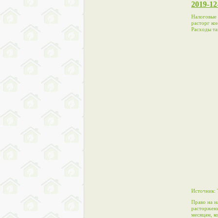
2019-12
Налоговые 
расторг ко
Расходы та
Источник: 
Право на н
расторжени
месяцам, к